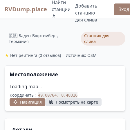
Найти
Добавить
RVDump.place
станции
Вход
станцию
🚿
для слива
🇩🇪 Баден-Вюртемберг,
Станция для
Германия
слива
★
Нет рейтинга
(0 отзывов)
Источник: OSM
Местоположение
Loading map...
Координаты:
49.00764, 8.48316
Навигация
Посмотреть на карте
Детали