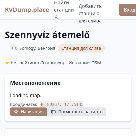
Найти
Добавить
RVDump.place
станции
Вход
станцию
🚿
для слива
Szennyvíz átemelő
🇭🇺 Somogy, Венгрия
Станция для слива
★
Нет рейтинга
(0 отзывов)
Источник: OSM
Местоположение
Loading map...
Координаты:
46.80367, 17.75135
Навигация
Посмотреть на карте