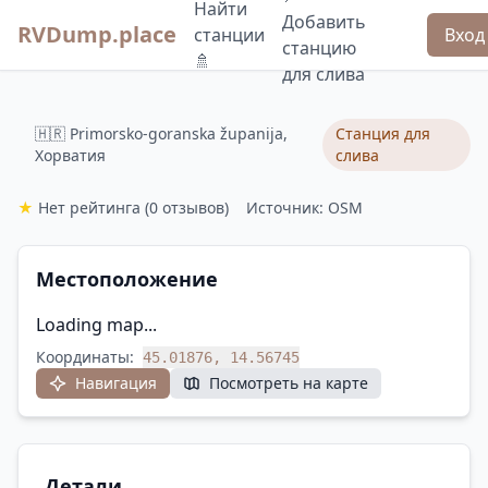
Найти
Добавить
RVDump.place
станции
Вход
станцию
🚿
для слива
🇭🇷 Primorsko-goranska županija,
Станция для
Хорватия
слива
★
Нет рейтинга
(0 отзывов)
Источник: OSM
Местоположение
Loading map...
Координаты:
45.01876, 14.56745
Навигация
Посмотреть на карте
Детали