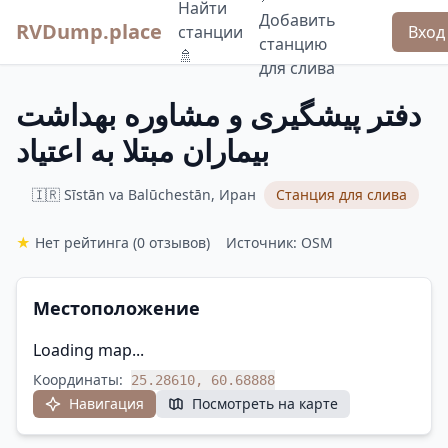
Найти
Добавить
RVDump.place
станции
Вход
станцию
🚿
для слива
دفتر پیشگیری و مشاوره بهداشت
بیماران مبتلا به اعتیاد
🇮🇷 Sīstān va Balūchestān, Иран
Станция для слива
★
Нет рейтинга
(0 отзывов)
Источник: OSM
Местоположение
Loading map...
Координаты:
25.28610, 60.68888
Навигация
Посмотреть на карте